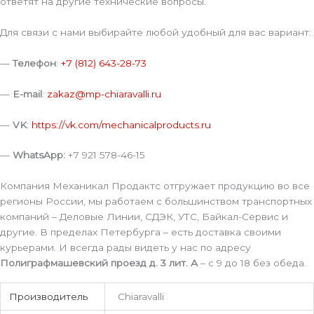
ответят на другие технические вопросы.
Для связи с нами выбирайте любой удобный для вас вариант:
—
Телефон
:
+7 (812) 643-28-73
—
E-mail
:
zakaz@mp-chiaravalli.ru
—
VK
:
https://vk.com/mechanicalproducts.ru
—
WhatsApp:
+7 921 578-46-15
Компания Механикал Продактс отгружает продукцию во все
регионы России, мы работаем с большинством транспортных
компаний – Деловые Линии, СДЭК, УТС, Байкал-Сервис и
другие. В пределах Петербурга – есть доставка своими
курьерами. И всегда рады видеть у нас по адресу
Полиграфмашевский проезд д. 3 лит. А
– с 9 до 18 без обеда.
Производитель
Chiaravalli