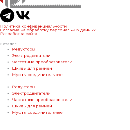
T
V
e
k
Политика конфиденциальности
Согласие на обработку персональных данных
Разработка сайта
l
Каталог
Редукторы
e
Электродвигатели
Частотные преобразователи
g
Шкивы для ремней
Муфты соединительные
r
Редукторы
Электродвигатели
a
Частотные преобразователи
Шкивы для ремней
m
Муфты соединительные