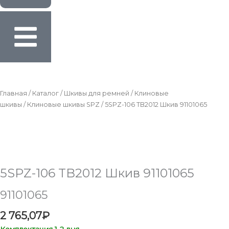
Главная
/
Каталог
/
Шкивы для ремней
/
Клиновые
шкивы
/
Клиновые шкивы SPZ
/ 5SPZ-106 TB2012 Шкив 91101065
5SPZ-106 TB2012 Шкив 91101065
91101065
2 765,07
₽
Комплектация 1-2 дня