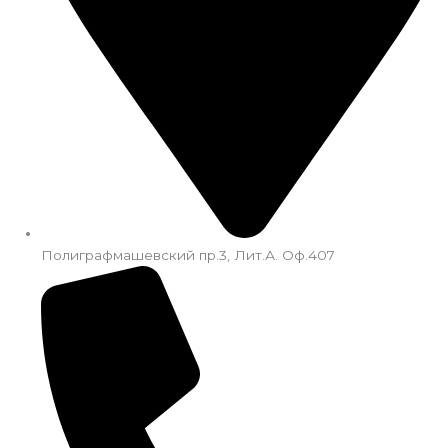
Полиграфмашевский пр.3, Лит.А. Оф.407