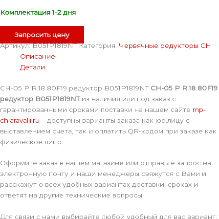
Комплектация 1-2 дня
Запросить цену
Артикул:
B051P1819NT
Категория:
Червячные редукторы CH
Описание
Детали
CH-05 P R.18 80F19 редуктор B051P1819NT
CH-05 P R.18 80F19
редуктор B051P1819NT
из наличия или под заказ с
гарантированными сроками поставки на нашем сайте
mp-
chiaravalli.ru
– доступны варианты заказа как юр.лицу с
выставлением счета, так и оплатить QR-кодом при заказе как
физическое лицо.
Оформите заказ в нашем магазине или отправьте запрос на
электронную почту и наши менеджеры свяжутся с Вами и
расскажут о всех удобных вариантах доставки, сроках и
ответят на другие технические вопросы.
Для связи с нами выбирайте любой удобный для вас вариант: