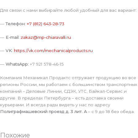
Для связи с нами выбирайте любой удобный для вас вариант:
—
Телефон
:
+7 (812) 643-28-73
—
E-mail
:
zakaz@mp-chiaravalli.ru
—
VK
:
https://vk.com/mechanicalproducts.ru
—
WhatsApp:
+7 921 578-46-15
Компания Механикал Продактс отгружает продукцию во все
регионы России, мы работаем с большинством транспортных
компаний – Деловые Линии, СДЭК, УТС, Байкал-Сервис и
другие. В пределах Петербурга – есть доставка своими
курьерами. И всегда рады видеть у нас по адресу
Полиграфмашевский проезд д. 3 лит. А
– с 9 до 18 без обеда.
Похожие