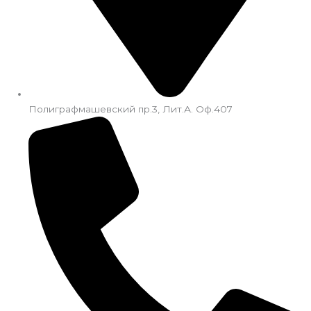
Полиграфмашевский пр.3, Лит.А. Оф.407