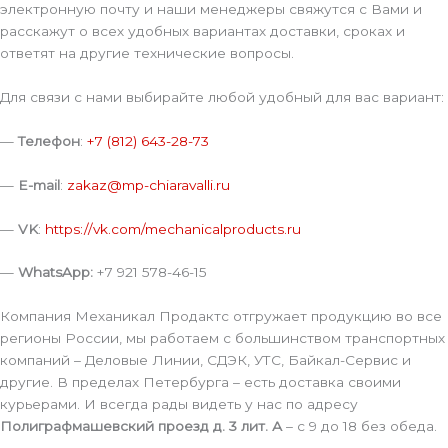
электронную почту и наши менеджеры свяжутся с Вами и
расскажут о всех удобных вариантах доставки, сроках и
ответят на другие технические вопросы.
Для связи с нами выбирайте любой удобный для вас вариант:
—
Телефон
:
+7 (812) 643-28-73
—
E-mail
:
zakaz@mp-chiaravalli.ru
—
VK
:
https://vk.com/mechanicalproducts.ru
—
WhatsApp:
+7 921 578-46-15
Компания Механикал Продактс отгружает продукцию во все
регионы России, мы работаем с большинством транспортных
компаний – Деловые Линии, СДЭК, УТС, Байкал-Сервис и
другие. В пределах Петербурга – есть доставка своими
курьерами. И всегда рады видеть у нас по адресу
Полиграфмашевский проезд д. 3 лит. А
– с 9 до 18 без обеда.