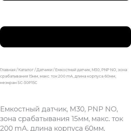
Главная
/
Каталог
/
Датчики
/ Емкостный датчик, M30, PNP NO, зона
срабатывания 15мм, макс. ток 200 mA, длина корпуса 60мм,
неэкран SC-30P15C
Емкостный датчик, M30, PNP NO,
зона срабатывания 15мм, макс. ток
200 mA, длина корпуса 60мм,