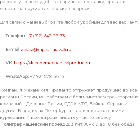
расскажут о всех удобных вариантах доставки, сроках и
ответят на другие технические вопросы.
Для связи с нами выбирайте любой удобный для вас вариант:
—
Телефон
:
+7 (812) 643-28-73
—
E-mail
:
zakaz@mp-chiaravalli.ru
—
VK
:
https://vk.com/mechanicalproducts.ru
—
WhatsApp:
+7 921 578-46-15
Компания Механикал Продактс отгружает продукцию во все
регионы России, мы работаем с большинством транспортных
компаний – Деловые Линии, СДЭК, УТС, Байкал-Сервис и
другие. В пределах Петербурга – есть доставка своими
курьерами. И всегда рады видеть у нас по адресу
Полиграфмашевский проезд д. 3 лит. А
– с 9 до 18 без обеда.