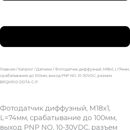
Главная
/
Каталог
/
Датчики
/ Фотодатчик диффузный, М18х1, L=74мм,
срабатывание до 100мм, выход PNP NO, 10-30VDC, разъем
BRQM100-DDTA-C-P
Фотодатчик диффузный, М18х1,
L=74мм, срабатывание до 100мм,
выход PNP NO, 10-30VDC, разъем