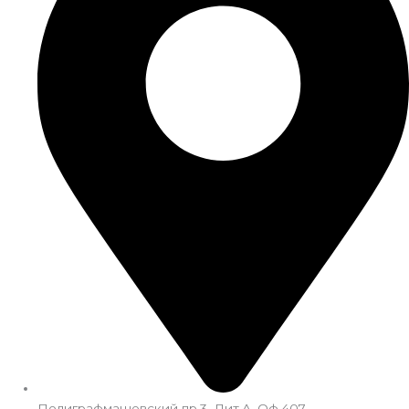
Полиграфмашевский пр.3, Лит.А. Оф.407