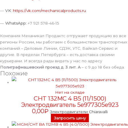
—
VK
:
https://vk.com/mechanicalproducts.ru
—
WhatsApp:
+7 921 578-46-15
Компания Механикал Продактс отгружает продукцию во все
регионы России, мы работаем с большинством транспортных
компаний – Деловые Линии, СДЭК, УТС, Байкал-Сервис и
другие. В пределах Петербурга – есть доставка своими
курьерами. И всегда рады видеть у нас по адресу
Полиграфмашевский проезд д. 3 лит. А
– с 9 до 18 без обеда.
Похожие
Нет на складе
CHT 132MC 4 B5 (11/1500)
Электродвигатель 5e977305e923
0,00
₽
Электродвигатели Chiaravalli
Запросить цену