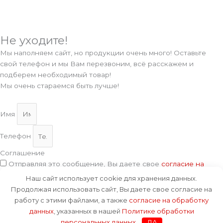
Не уходите!
Мы наполняем сайт, но продукции очень много! Оставьте
свой телефон и мы Вам перезвоним, всё расскажем и
подберем необходимый товар!
Мы очень стараемся быть лучше!
Имя
Телефон
Соглашение
Отправляя это сообщение, Вы даете свое
согласие на
обработку данных
, указанных в нашей
Политике обработки
Наш сайт использует cookie для хранения данных.
персональных данных
.
Продолжая использовать сайт, Вы даете свое согласие на
Отправить
работу с этими файлами, а также
согласие на обработку
данных
, указанных в нашей
Политике обработки
персональных данных
.
ДА