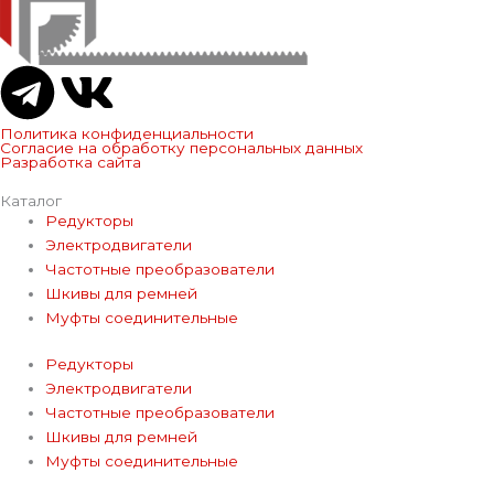
T
V
e
k
Политика конфиденциальности
Согласие на обработку персональных данных
Разработка сайта
l
Каталог
Редукторы
e
Электродвигатели
Частотные преобразователи
g
Шкивы для ремней
Муфты соединительные
r
Редукторы
Электродвигатели
a
Частотные преобразователи
Шкивы для ремней
m
Муфты соединительные