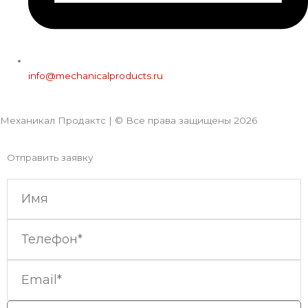
info@mechanicalproducts.ru
Механикал Продактс | © Все права защищены
2026
Отправить заявку
Имя
Телефон
Email
Сообщение