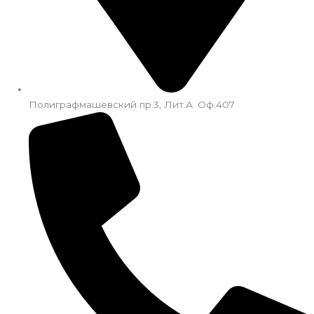
Полиграфмашевский пр.3, Лит.А. Оф.407