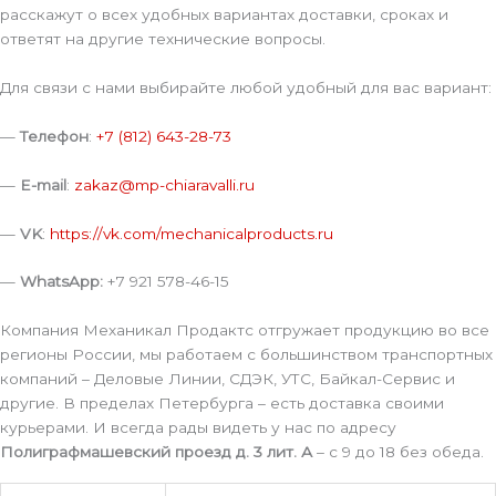
расскажут о всех удобных вариантах доставки, сроках и
ответят на другие технические вопросы.
Для связи с нами выбирайте любой удобный для вас вариант:
—
Телефон
:
+7 (812) 643-28-73
—
E-mail
:
zakaz@mp-chiaravalli.ru
—
VK
:
https://vk.com/mechanicalproducts.ru
—
WhatsApp:
+7 921 578-46-15
Компания Механикал Продактс отгружает продукцию во все
регионы России, мы работаем с большинством транспортных
компаний – Деловые Линии, СДЭК, УТС, Байкал-Сервис и
другие. В пределах Петербурга – есть доставка своими
курьерами. И всегда рады видеть у нас по адресу
Полиграфмашевский проезд д. 3 лит. А
– с 9 до 18 без обеда.