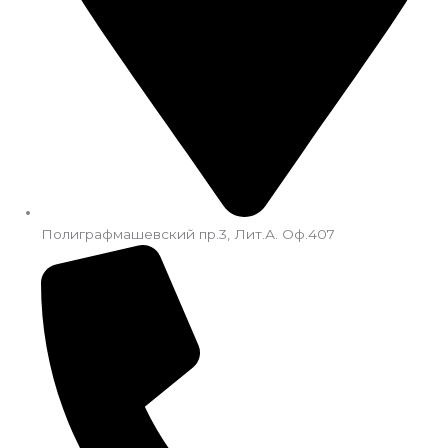
Полиграфмашевский пр.3, Лит.А. Оф.407