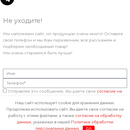
e
Не уходите!
l
Мы наполняем сайт, но продукции очень много! Оставьте
e
свой телефон и мы Вам перезвоним, всё расскажем и
подберем необходимый товар!
g
Мы очень стараемся быть лучше!
r
Имя
a
Телефон
Соглашение
Отправляя это сообщение, Вы даете свое
согласие на
m
обработку данных
, указанных в нашей
Политике
Наш сайт использует cookie для хранения данных.
обработки персональных данных
.
Продолжая использовать сайт, Вы даете свое согласие на
Отправить
работу с этими файлами, а также
согласие на обработку
данных
, указанных в нашей
Политике обработки
персональных данных
.
ДА