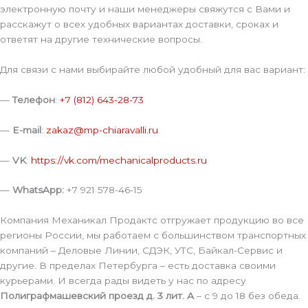
электронную почту и наши менеджеры свяжутся с Вами и
расскажут о всех удобных вариантах доставки, сроках и
ответят на другие технические вопросы.
Для связи с нами выбирайте любой удобный для вас вариант:
—
Телефон
:
+7 (812) 643-28-73
—
E-mail
:
zakaz@mp-chiaravalli.ru
—
VK
:
https://vk.com/mechanicalproducts.ru
—
WhatsApp:
+7 921 578-46-15
Компания Механикал Продактс отгружает продукцию во все
регионы России, мы работаем с большинством транспортных
компаний – Деловые Линии, СДЭК, УТС, Байкал-Сервис и
другие. В пределах Петербурга – есть доставка своими
курьерами. И всегда рады видеть у нас по адресу
Полиграфмашевский проезд д. 3 лит. А
– с 9 до 18 без обеда.