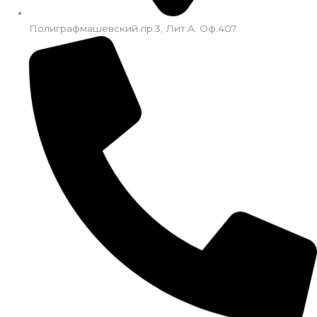
Полиграфмашевский пр.3, Лит.А. Оф.407