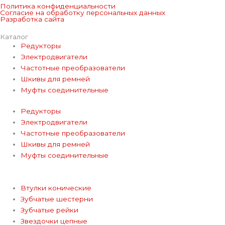
e
k
Политика конфиденциальности
Согласие на обработку персональных данных
Разработка сайта
l
Каталог
Редукторы
e
Электродвигатели
Частотные преобразователи
g
Шкивы для ремней
Муфты соединительные
r
Редукторы
Электродвигатели
a
Частотные преобразователи
Шкивы для ремней
m
Муфты соединительные
Втулки конические
Зубчатые шестерни
Зубчатые рейки
Звездочки цепные