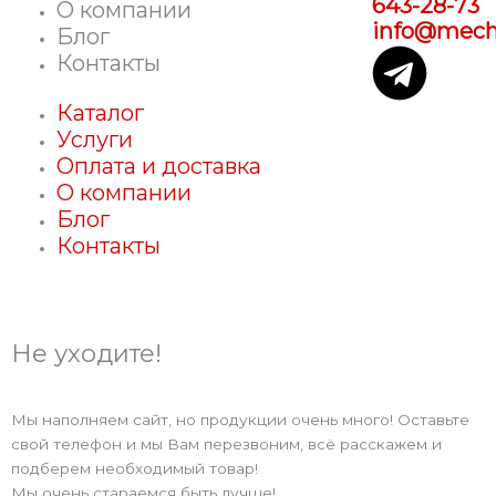
643-28-73
О компании
info@mecha
Блог
T
Контакты
e
Каталог
Услуги
l
Оплата и доставка
О компании
e
Блог
Контакты
g
r
Не уходите!
a
Мы наполняем сайт, но продукции очень много! Оставьте
m
свой телефон и мы Вам перезвоним, всё расскажем и
подберем необходимый товар!
Мы очень стараемся быть лучше!