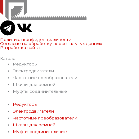
T
V
e
k
Политика конфиденциальности
Согласие на обработку персональных данных
Разработка сайта
l
Каталог
Редукторы
e
Электродвигатели
Частотные преобразователи
g
Шкивы для ремней
Муфты соединительные
r
Редукторы
Электродвигатели
a
Частотные преобразователи
Шкивы для ремней
m
Муфты соединительные