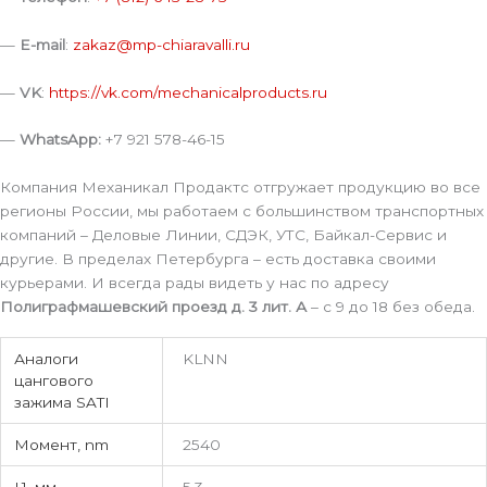
—
E-mail
:
zakaz@mp-chiaravalli.ru
—
VK
:
https://vk.com/mechanicalproducts.ru
—
WhatsApp:
+7 921 578-46-15
Компания Механикал Продактс отгружает продукцию во все
регионы России, мы работаем с большинством транспортных
компаний – Деловые Линии, СДЭК, УТС, Байкал-Сервис и
другие. В пределах Петербурга – есть доставка своими
курьерами. И всегда рады видеть у нас по адресу
Полиграфмашевский проезд д. 3 лит. А
– с 9 до 18 без обеда.
Аналоги
KLNN
цангового
зажима SATI
Момент, nm
2540
L1, мм
5.3