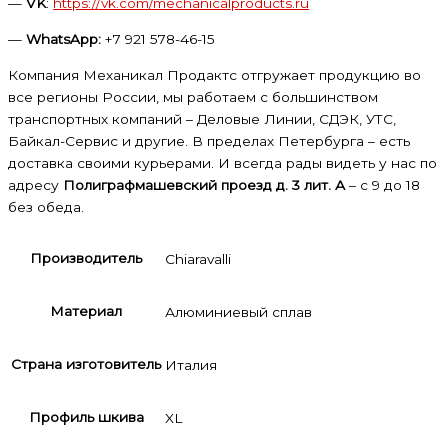
—
VK
:
https://vk.com/mechanicalproducts.ru
—
WhatsApp:
+7 921 578-46-15
Компания Механикал Продактс отгружает продукцию во
все регионы России, мы работаем с большинством
транспортных компаний – Деловые Линии, СДЭК, УТС,
Байкал-Сервис и другие. В пределах Петербурга – есть
доставка своими курьерами. И всегда рады видеть у нас по
адресу
Полиграфмашевский проезд д. 3 лит. А
– с 9 до 18
без обеда.
Производитель
Chiaravalli
Материал
Алюминиевый сплав
Страна изготовитель
Италия
Профиль шкива
XL