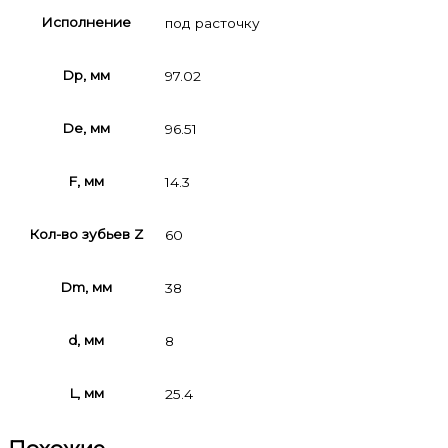
Исполнение
под расточку
Dp, мм
97.02
De, мм
96.51
F, мм
14.3
Кол-во зубьев Z
60
Dm, мм
38
d, мм
8
L, мм
25.4