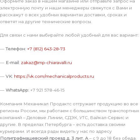
Оформите заказ в нашем магазине или отправьте запрос на
электронную почту и наши менеджеры свяжутся с Вами и
расскажут о всех удобных вариантах доставки, сроках и
ответят на другие технические вопросы.
Для связи с нами выбирайте любой удобный для вас вариант:
—
Телефон
:
+7 (812) 643-28-73
—
E-mail
:
zakaz@mp-chiaravalli.ru
—
VK
:
https://vk.com/mechanicalproducts.ru
—
WhatsApp:
+7 921 578-46-15
Компания Механикал Продактс отгружает продукцию во все
регионы России, мы работаем с большинством транспортных
компаний – Деловые Линии, СДЭК, УТС, Байкал-Сервис и
другие. В пределах Петербурга – есть доставка своими
курьерами. И всегда рады видеть у нас по адресу
Полиграфмашевский проезд д. 3 лит. А
– с 9 до 18 без обеда.