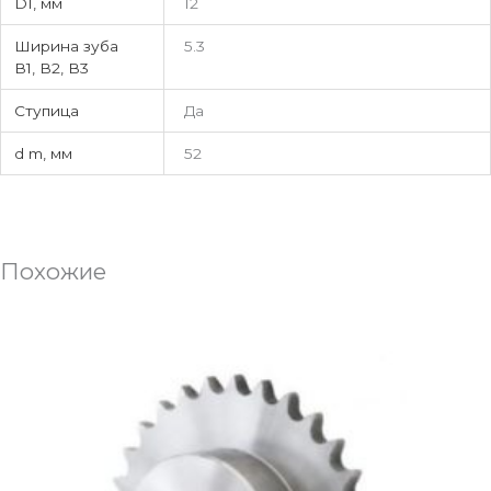
D1, мм
12
Ширина зуба
5.3
В1, В2, В3
Ступица
Да
d m, мм
52
Похожие