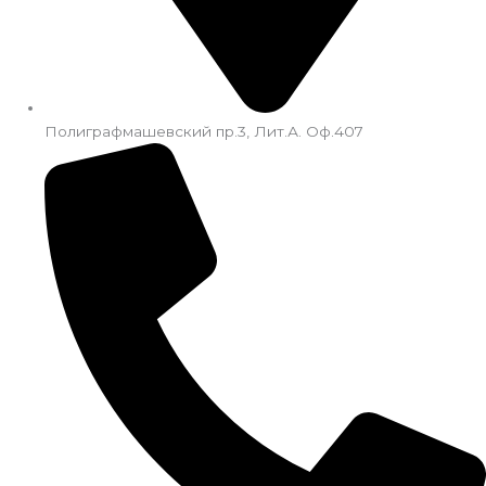
Полиграфмашевский пр.3, Лит.А. Оф.407