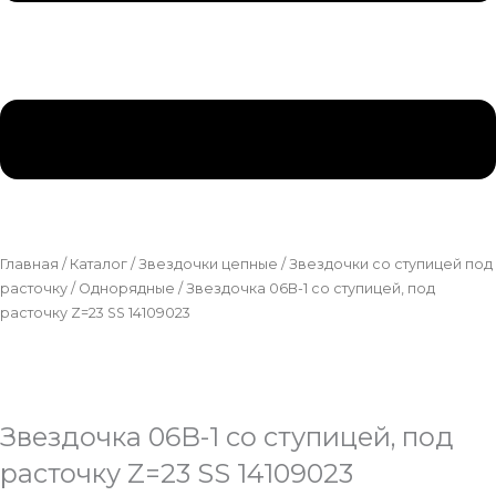
Главная
/
Каталог
/
Звездочки цепные
/
Звездочки со ступицей под
расточку
/
Однорядные
/ Звездочка 06B-1 со ступицей, под
расточку Z=23 SS 14109023
Звездочка 06B-1 со ступицей, под
расточку Z=23 SS 14109023