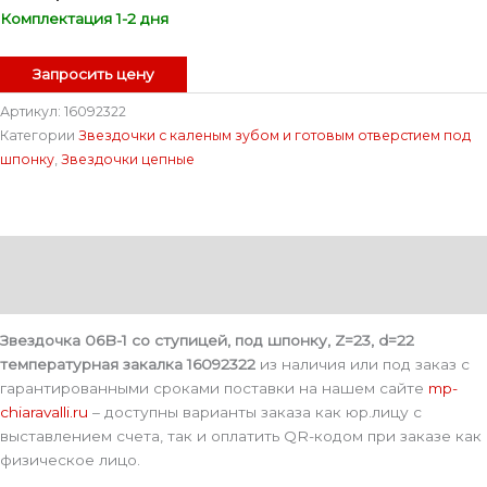
Комплектация 1-2 дня
Запросить цену
Артикул:
16092322
Категории
Звездочки с каленым зубом и готовым отверстием под
шпонку
,
Звездочки цепные
Описание
Детали
Звездочка 06B-1 со ступицей, под шпонку, Z=23, d=22
температурная закалка 16092322
из наличия или под заказ с
гарантированными сроками поставки на нашем сайте
mp-
chiaravalli.ru
– доступны варианты заказа как юр.лицу с
выставлением счета, так и оплатить QR-кодом при заказе как
физическое лицо.