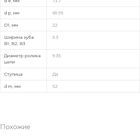
d e, мм
73.7
d p, мм
69.95
D1, мм
22
Ширина зуба
5.3
В1, В2, В3
Диаметр ролика
9.35
цепи
Ступица
Да
d m, мм
52
Похожие