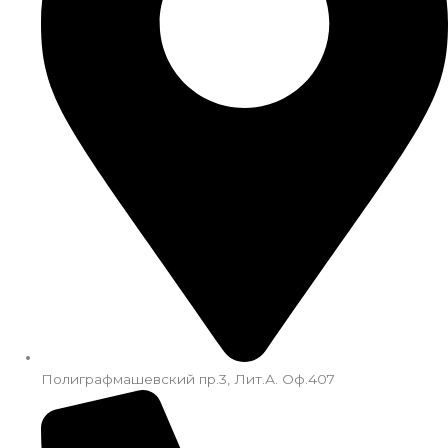
Полиграфмашевский пр.3, Лит.А. Оф.407