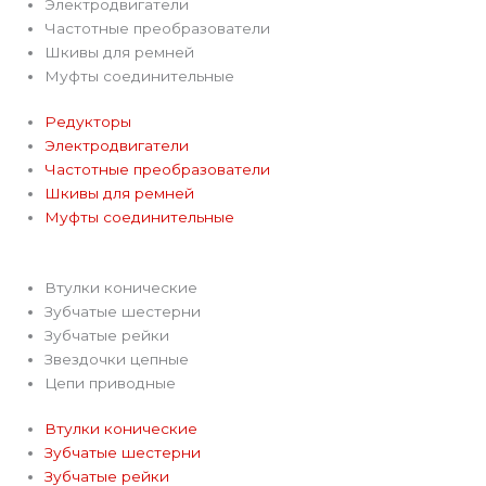
e
Электродвигатели
Частотные преобразователи
g
Шкивы для ремней
Муфты соединительные
r
Редукторы
Электродвигатели
a
Частотные преобразователи
Шкивы для ремней
m
Муфты соединительные
Втулки конические
Зубчатые шестерни
Зубчатые рейки
Звездочки цепные
Цепи приводные
Втулки конические
Зубчатые шестерни
Зубчатые рейки