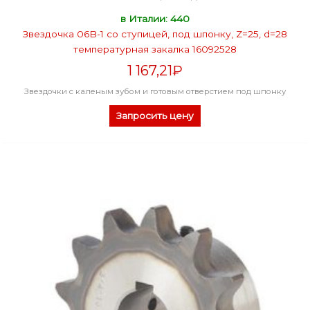
в Италии: 440
Звездочка 06B-1 со ступицей, под шпонку, Z=25, d=28
температурная закалка 16092528
1 167,21
₽
Звездочки с каленым зубом и готовым отверстием под шпонку
Запросить цену