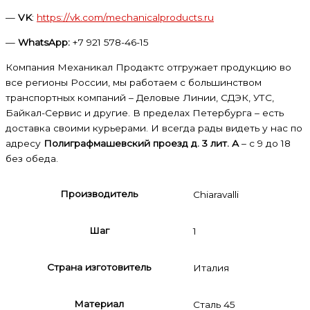
—
VK
:
https://vk.com/mechanicalproducts.ru
—
WhatsApp:
+7 921 578-46-15
Компания Механикал Продактс отгружает продукцию во
все регионы России, мы работаем с большинством
транспортных компаний – Деловые Линии, СДЭК, УТС,
Байкал-Сервис и другие. В пределах Петербурга – есть
доставка своими курьерами. И всегда рады видеть у нас по
адресу
Полиграфмашевский проезд д. 3 лит. А
– с 9 до 18
без обеда.
Производитель
Chiaravalli
Шаг
1
Страна изготовитель
Италия
Материал
Сталь 45