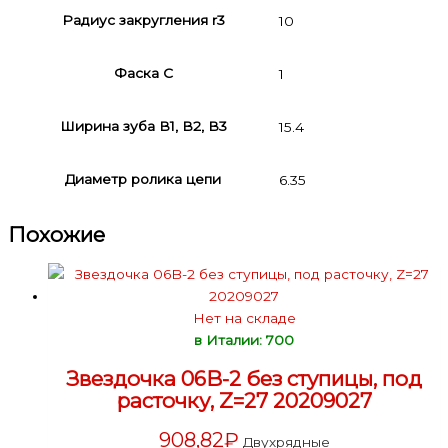
Радиус закругления r3
10
Фаска C
1
Ширина зуба В1, В2, В3
15.4
Диаметр ролика цепи
6.35
Похожие
Нет на складе
в Италии: 700
Звездочка 06B-2 без ступицы, под
расточку, Z=27 20209027
908,82
₽
Двухрядные