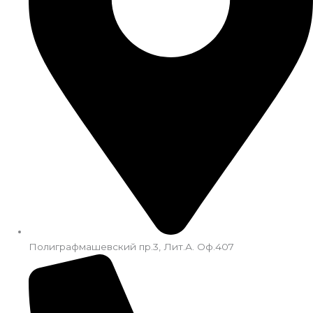
Полиграфмашевский пр.3, Лит.А. Оф.407