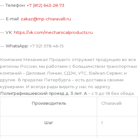
—
Телефон
:
+7 (812) 643-28-73
—
E-mail
:
zakaz@mp-chiaravalli.ru
—
VK
:
https://vk.com/mechanicalproducts.ru
—
WhatsApp:
+7 921 578-46-15
Компания Механикал Продактс отгружает продукцию во все
регионы России, мы работаем с большинством транспортных
компаний – Деловые Линии, СДЭК, УТС, Байкал-Сервис и
другие. В пределах Петербурга – есть доставка своими
курьерами. И всегда рады видеть у нас по адресу
Полиграфмашевский проезд д. 3 лит. А
– с 9 до 18 без обеда.
Производитель
Chiaravalli
Шаг
1