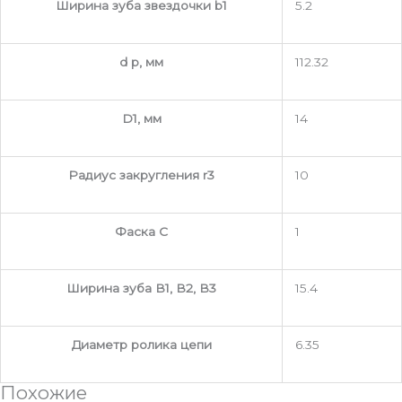
Ширина зуба звездочки b1
5.2
d p, мм
112.32
D1, мм
14
Радиус закругления r3
10
Фаска C
1
Ширина зуба В1, В2, В3
15.4
Диаметр ролика цепи
6.35
Похожие