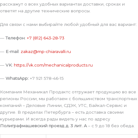
расскажут о всех удобных вариантах доставки, сроках и
ответят на другие технические вопросы.
Для связи с нами выбирайте любой удобный для вас вариант:
—
Телефон
:
+7 (812) 643-28-73
—
E-mail
:
zakaz@mp-chiaravalli.ru
—
VK
:
https://vk.com/mechanicalproducts.ru
—
WhatsApp:
+7 921 578-46-15
Компания Механикал Продактс отгружает продукцию во все
регионы России, мы работаем с большинством транспортных
компаний – Деловые Линии, СДЭК, УТС, Байкал-Сервис и
другие. В пределах Петербурга – есть доставка своими
курьерами. И всегда рады видеть у нас по адресу
Полиграфмашевский проезд д. 3 лит. А
– с 9 до 18 без обеда.