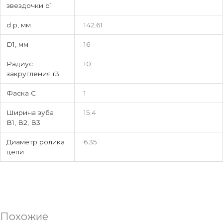
звездочки b1
d p, мм
142.61
D1, мм
16
Радиус
10
закругления r3
Фаска C
1
Ширина зуба
15.4
В1, В2, В3
Диаметр ролика
6.35
цепи
Похожие