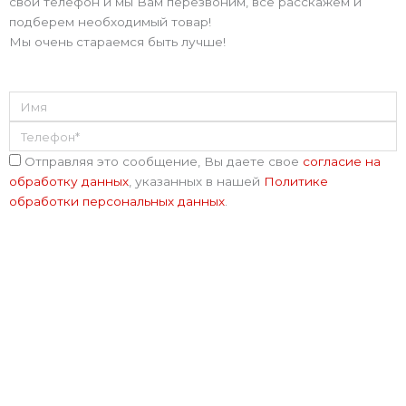
m
свой телефон и мы Вам перезвоним, всё расскажем и
подберем необходимый товар!
Мы очень стараемся быть лучше!
Имя
Телефон
Соглашение
Отправляя это сообщение, Вы даете свое
согласие на
обработку данных
, указанных в нашей
Политике
обработки персональных данных
.
Отправить