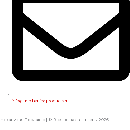
info@mechanicalproducts.ru
Механикал Продактс | © Все права защищены
2026