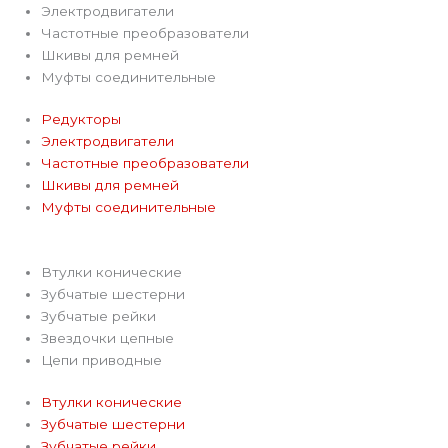
e
Электродвигатели
Частотные преобразователи
g
Шкивы для ремней
Муфты соединительные
r
Редукторы
Электродвигатели
a
Частотные преобразователи
Шкивы для ремней
m
Муфты соединительные
Втулки конические
Зубчатые шестерни
Зубчатые рейки
Звездочки цепные
Цепи приводные
Втулки конические
Зубчатые шестерни
Зубчатые рейки