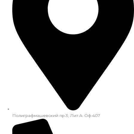
Полиграфмашевский пр.3, Лит.А. Оф.407