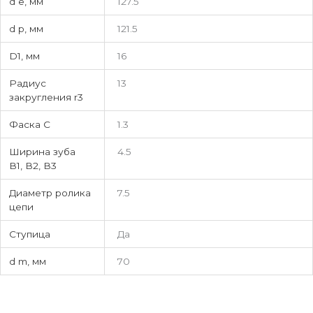
d e, мм
127.5
d p, мм
121.5
D1, мм
16
Радиус
13
закругления r3
Фаска C
1.3
Ширина зуба
4.5
В1, В2, В3
Диаметр ролика
7.5
цепи
Ступица
Да
d m, мм
70