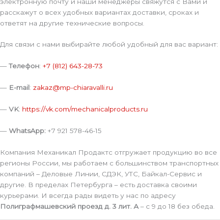
электронную почту и наши менеджеры свяжутся с Вами и
расскажут о всех удобных вариантах доставки, сроках и
ответят на другие технические вопросы.
Для связи с нами выбирайте любой удобный для вас вариант:
—
Телефон
:
+7 (812) 643-28-73
—
E-mail
:
zakaz@mp-chiaravalli.ru
—
VK
:
https://vk.com/mechanicalproducts.ru
—
WhatsApp:
+7 921 578-46-15
Компания Механикал Продактс отгружает продукцию во все
регионы России, мы работаем с большинством транспортных
компаний – Деловые Линии, СДЭК, УТС, Байкал-Сервис и
другие. В пределах Петербурга – есть доставка своими
курьерами. И всегда рады видеть у нас по адресу
Полиграфмашевский проезд д. 3 лит. А
– с 9 до 18 без обеда.