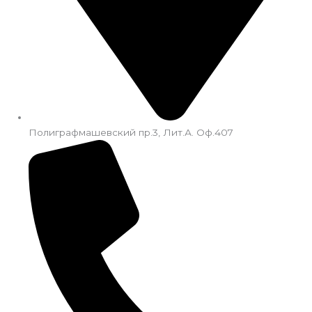
Полиграфмашевский пр.3, Лит.А. Оф.407