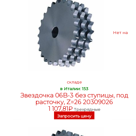
Нет на
складе
в Италии: 153
Звездочка 06B-3 без ступицы, под
расточку, Z=26 20309026
1 107,81
₽
Трехрядные
Запросить цену