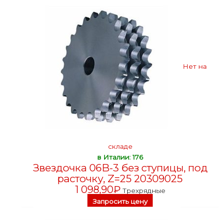
Нет на
складе
в Италии: 176
Звездочка 06B-3 без ступицы, под
расточку, Z=25 20309025
1 098,90
₽
Трехрядные
Запросить цену