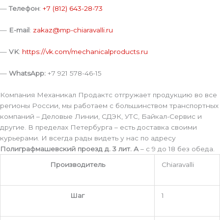
—
Телефон
:
+7 (812) 643-28-73
—
E-mail
:
zakaz@mp-chiaravalli.ru
—
VK
:
https://vk.com/mechanicalproducts.ru
—
WhatsApp:
+7 921 578-46-15
Компания Механикал Продактс отгружает продукцию во все
регионы России, мы работаем с большинством транспортных
компаний – Деловые Линии, СДЭК, УТС, Байкал-Сервис и
другие. В пределах Петербурга – есть доставка своими
курьерами. И всегда рады видеть у нас по адресу
Полиграфмашевский проезд д. 3 лит. А
– с 9 до 18 без обеда.
Производитель
Chiaravalli
Шаг
1