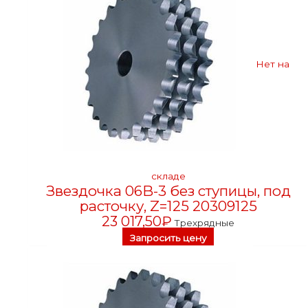
Нет на
складе
Звездочка 06B-3 без ступицы, под
расточку, Z=125 20309125
23 017,50
₽
Трехрядные
Запросить цену