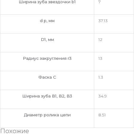
Ширина зуба звездочки b1
7
d p, мм
37.13
D1, мм
12
Радиус закругления r3
13
Фаска C
1.3
Ширина зуба В1, В2, В3
34.9
Диаметр ролика цепи
8.51
Похожие