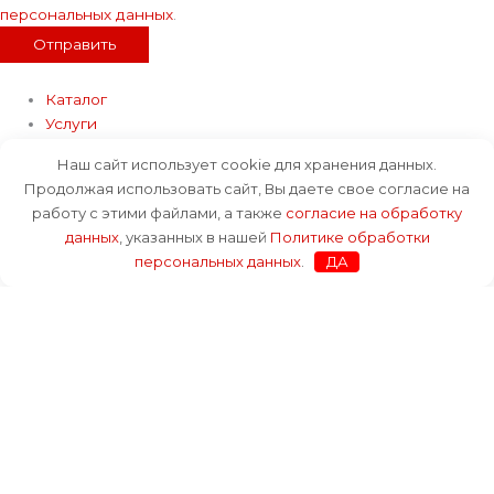
персональных данных
.
Отправить
Каталог
Услуги
Оплата и доставка
Наш сайт использует cookie для хранения данных.
О компании
Продолжая использовать сайт, Вы даете свое согласие на
Блог
работу с этими файлами, а также
согласие на обработку
Контакты
данных
, указанных в нашей
Политике обработки
персональных данных
.
ДА
Каталог
Услуги
Оплата и доставка
О компании
Блог
Контакты
+7 (812) 943-98-73
+7 (812) 643-28-73
info@mechanicalproducts.ru