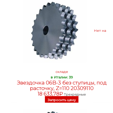
Нет на
складе
в Италии: 39
Звездочка 06B-3 без ступицы, под
расточку, Z=110 20309110
18 633,78
₽
Трехрядные
Запросить цену