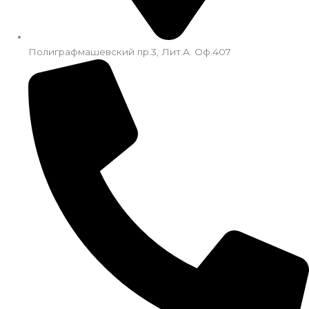
Полиграфмашевский пр.3, Лит.А. Оф.407