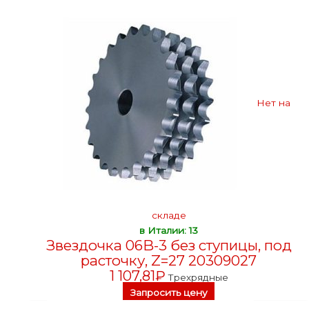
Нет на
складе
в Италии: 13
Звездочка 06B-3 без ступицы, под
расточку, Z=27 20309027
1 107,81
₽
Трехрядные
Запросить цену