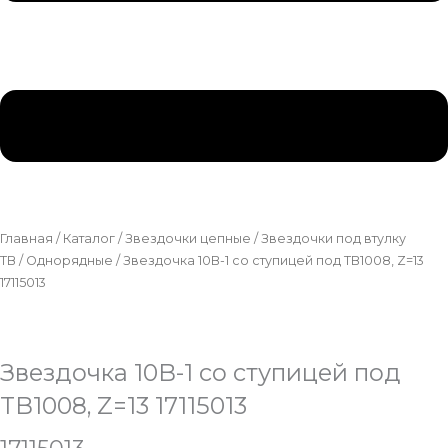
Главная
/
Каталог
/
Звездочки цепные
/
Звездочки под втулку
ТВ
/
Однорядные
/ Звездочка 10B-1 со ступицей под TB1008, Z=13
17115013
Звездочка 10B-1 со ступицей под
TB1008, Z=13 17115013
17115013