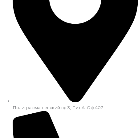
Полиграфмашевский пр.3, Лит.А. Оф.407