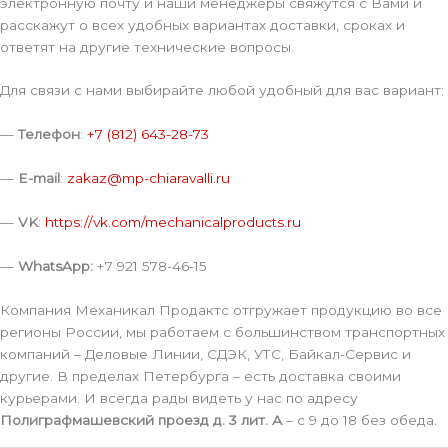
электронную почту и наши менеджеры свяжутся с Вами и
расскажут о всех удобных вариантах доставки, сроках и
ответят на другие технические вопросы.
Для связи с нами выбирайте любой удобный для вас вариант:
—
Телефон
:
+7 (812) 643-28-73
—
E-mail
:
zakaz@mp-chiaravalli.ru
—
VK
:
https://vk.com/mechanicalproducts.ru
—
WhatsApp:
+7 921 578-46-15
Компания Механикал Продактс отгружает продукцию во все
регионы России, мы работаем с большинством транспортных
компаний – Деловые Линии, СДЭК, УТС, Байкал-Сервис и
другие. В пределах Петербурга – есть доставка своими
курьерами. И всегда рады видеть у нас по адресу
Полиграфмашевский проезд д. 3 лит. А
– с 9 до 18 без обеда.