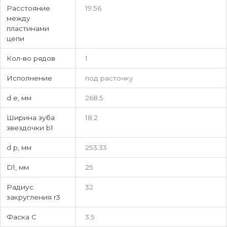
Расстояние
19.56
между
пластинами
цепи
Кол-во рядов
1
Исполнение
под расточку
d e, мм
268.5
Ширина зуба
18.2
звездочки b1
d p, мм
253.33
D1, мм
25
Радиус
32
закругления r3
Фаска C
3.5