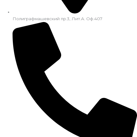
Полиграфмашевский пр.3, Лит.А. Оф.407