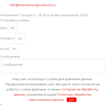
info@mechanicalproducts.ru
Механикал Продактс | © Все права защищены
2026
Отправить заявку
Имя
Телефон
Email
Сообщение
Наш сайт использует cookie для хранения данных.
Продолжая использовать сайт, Вы даете свое согласие на
Соглашение
работу с этими файлами, а также
согласие на обработку
Отправляя это сообщение, Вы даете свое
согласие на
данных
, указанных в нашей
Политике обработки
обработку данных
, указанных в нашей
Политике обработки
персональных данных
.
ДА
персональных данных
.