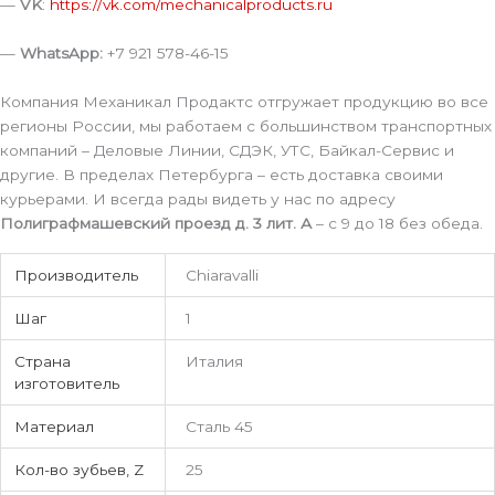
—
VK
:
https://vk.com/mechanicalproducts.ru
—
WhatsApp:
+7 921 578-46-15
Компания Механикал Продактс отгружает продукцию во все
регионы России, мы работаем с большинством транспортных
компаний – Деловые Линии, СДЭК, УТС, Байкал-Сервис и
другие. В пределах Петербурга – есть доставка своими
курьерами. И всегда рады видеть у нас по адресу
Полиграфмашевский проезд д. 3 лит. А
– с 9 до 18 без обеда.
Производитель
Chiaravalli
Шаг
1
Страна
Италия
изготовитель
Материал
Сталь 45
Кол-во зубьев, Z
25