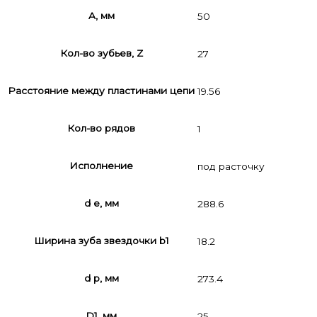
A, мм
50
Кол-во зубьев, Z
27
Расстояние между пластинами цепи
19.56
Кол-во рядов
1
Исполнение
под расточку
d e, мм
288.6
Ширина зуба звездочки b1
18.2
d p, мм
273.4
D1, мм
25