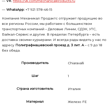
—
VK
:
https://vk.com/mechanicalproducts.ru
—
WhatsApp:
+7 921 578-46-15
Компания Механикал Продактс отгружает продукцию во
все регионы России, мы работаем с большинством
транспортных компаний – Деловые Линии, СДЭК, УТС,
Байкал-Сервис и другие. В пределах Петербурга – есть
доставка своими курьерами. И всегда рады видеть у нас по
адресу
Полиграфмашевский проезд д. 3 лит. А
– с 9 до 18
без обеда.
Производитель
Chiaravalli
Шаг
1
Страна изготовитель
Италия
Материал
Железо FE