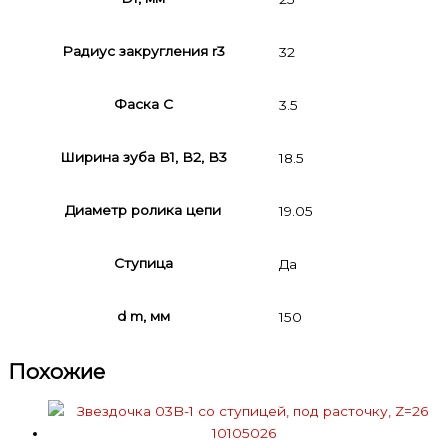
Радиус закругления r3
32
Фаска C
3.5
Ширина зуба В1, В2, В3
18.5
Диаметр ролика цепи
19.05
Ступица
Да
d m, мм
150
Похожие