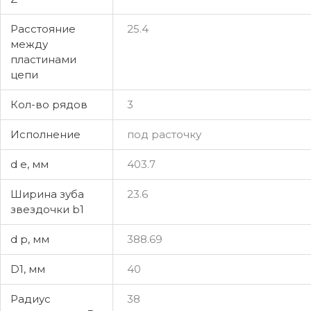
Расстояние
25.4
между
пластинами
цепи
Кол-во рядов
3
Исполнение
под расточку
d e, мм
403.7
Ширина зуба
23.6
звездочки b1
d p, мм
388.69
D1, мм
40
Радиус
38