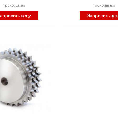
Трехрядные
Трехрядные
апросить цену
Запросить це