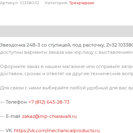
Артикул:
10338032
Категория:
Трехрядные
Описание
Детали
Звездочка 24B-3 со ступицей, под расточку, Z=32 10338
доступны варианты заказа как юр.лицу с выставлением 
Оформите заказ в нашем магазине или отправьте запр
доставки, сроках и ответят на другие технические воп
Для связи с нами выбирайте любой удобный для вас в
—
Телефон
:
+7 (812) 643-28-73
—
E-mail
:
zakaz@mp-chiaravalli.ru
—
VK
:
https://vk.com/mechanicalproducts.ru