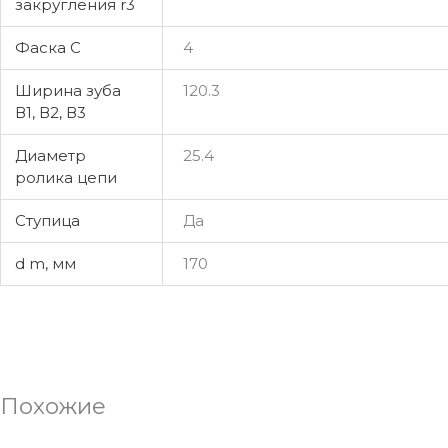
закругления r3
Фаска C
4
Ширина зуба
120.3
В1, В2, В3
Диаметр
25.4
ролика цепи
Ступица
Да
d m, мм
170
Похожие