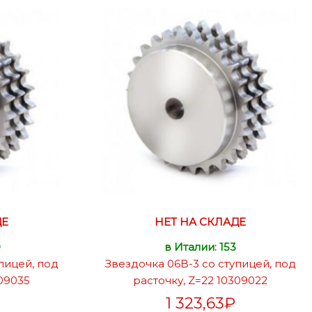
ДЕ
НЕТ НА СКЛАДЕ
0
в Италии: 153
пицей, под
Звездочка 06B-3 со ступицей, под
309035
расточку, Z=22 10309022
1 323,63
₽