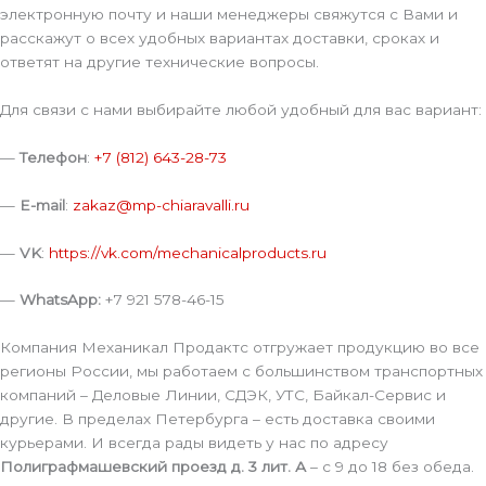
электронную почту и наши менеджеры свяжутся с Вами и
расскажут о всех удобных вариантах доставки, сроках и
ответят на другие технические вопросы.
Для связи с нами выбирайте любой удобный для вас вариант:
—
Телефон
:
+7 (812) 643-28-73
—
E-mail
:
zakaz@mp-chiaravalli.ru
—
VK
:
https://vk.com/mechanicalproducts.ru
—
WhatsApp:
+7 921 578-46-15
Компания Механикал Продактс отгружает продукцию во все
регионы России, мы работаем с большинством транспортных
компаний – Деловые Линии, СДЭК, УТС, Байкал-Сервис и
другие. В пределах Петербурга – есть доставка своими
курьерами. И всегда рады видеть у нас по адресу
Полиграфмашевский проезд д. 3 лит. А
– с 9 до 18 без обеда.