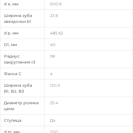
d e, мм
500.6
Ширина зуба
23.6
звездочки b1
d p, мм
485.62
D1, мм
40
Радиус
38
закругления r3
Фаска C
4
Ширина зуба
120.3
В1, В2, В3
Диаметр ролика
25.4
цепи
Ступица
Да
d m, мм
200