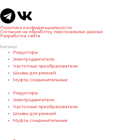
T
V
e
k
Политика конфиденциальности
Согласие на обработку персональных данных
Разработка сайта
l
Каталог
Редукторы
e
Электродвигатели
Частотные преобразователи
g
Шкивы для ремней
Муфты соединительные
r
Редукторы
Электродвигатели
a
Частотные преобразователи
Шкивы для ремней
m
Муфты соединительные