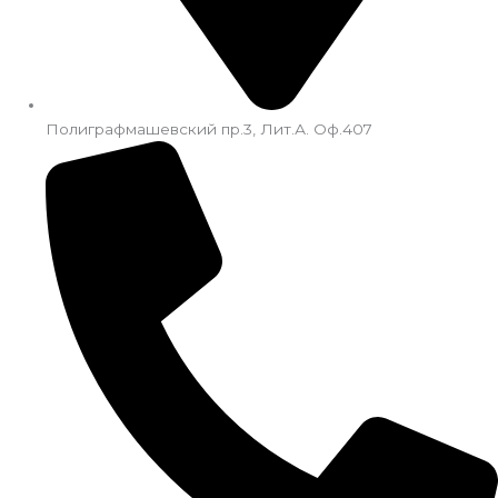
Полиграфмашевский пр.3, Лит.А. Оф.407