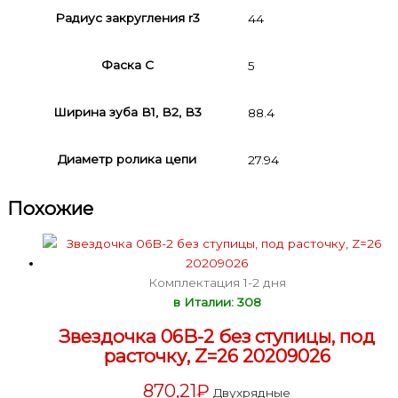
Радиус закругления r3
44
Фаска C
5
Ширина зуба В1, В2, В3
88.4
Диаметр ролика цепи
27.94
Похожие
Комплектация 1-2 дня
в Италии: 308
Звездочка 06B-2 без ступицы, под
расточку, Z=26 20209026
870,21
₽
Двухрядные