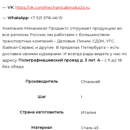
—
VK
:
https://vk.com/mechanicalproducts.ru
—
WhatsApp:
+7 921 578-46-15
Компания Механикал Продактс отгружает продукцию во
все регионы России, мы работаем с большинством
транспортных компаний – Деловые Линии, СДЭК, УТС,
Байкал-Сервис и другие. В пределах Петербурга – есть
доставка своими курьерами. И всегда рады видеть у нас по
адресу
Полиграфмашевский проезд д. 3 лит. А
– с 9 до 18
без обеда.
Производитель
Chiaravalli
Шаг
1
Страна изготовитель
Италия
Материал
Сталь 45