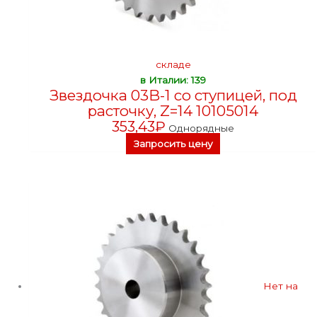
складе
в Италии: 139
Звездочка 03B-1 со ступицей, под
расточку, Z=14 10105014
353,43
₽
Однорядные
Запросить цену
Нет на