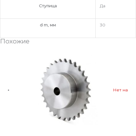
Ступица
Да
d m, мм
30
Похожие
Нет на