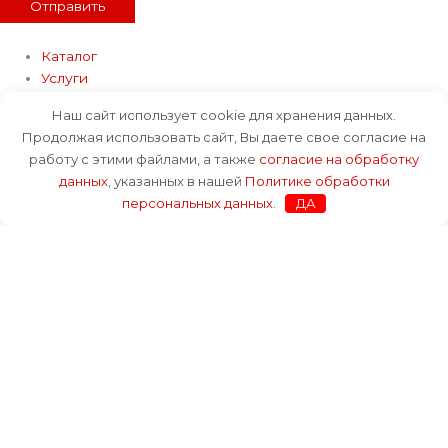
Отправить
Каталог
Услуги
Оплата и доставка
Наш сайт использует cookie для хранения данных.
О компании
Продолжая использовать сайт, Вы даете свое согласие на
Блог
работу с этими файлами, а также
согласие на обработку
Контакты
данных
, указанных в нашей
Политике обработки
персональных данных
.
ДА
Каталог
Услуги
Оплата и доставка
О компании
Блог
Контакты
+7 (812) 943-98-73
+7 (812) 643-28-73
info@mechanicalproducts.ru
Telegram