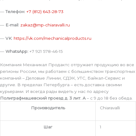
—
Телефон
:
+7 (812) 643-28-73
—
E-mail
:
zakaz@mp-chiaravalli.ru
—
VK
:
https://vk.com/mechanicalproducts.ru
—
WhatsApp:
+7 921 578-46-15
Компания Механикал Продактс отгружает продукцию во все
регионы России, мы работаем с большинством транспортных
компаний – Деловые Линии, СДЭК, УТС, Байкал-Сервис и
другие. В пределах Петербурга – есть доставка своими
курьерами. И всегда рады видеть у нас по адресу
Полиграфмашевский проезд д. 3 лит. А
– с 9 до 18 без обеда.
Производитель
Chiaravalli
Шаг
1