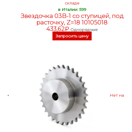
складе
в Италии: 599
Звездочка 03B-1 со ступицей, под
расточку, Z=18 10105018
433,62
₽
Однорядные
Запросить цену
Нет на