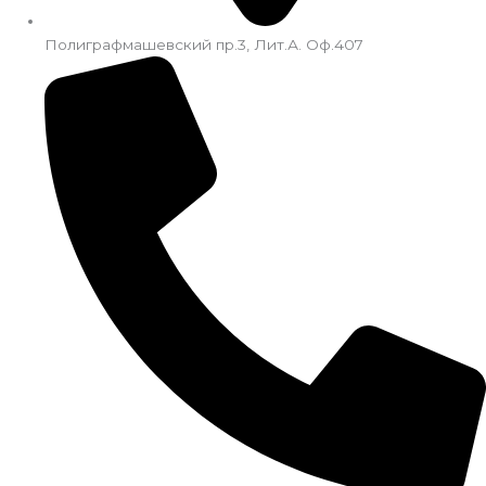
Полиграфмашевский пр.3, Лит.А. Оф.407