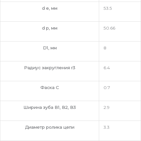
d e, мм
53.5
d p, мм
50.66
D1, мм
8
Радиус закругления r3
6.4
Фаска C
0.7
Ширина зуба В1, В2, В3
2.9
Диаметр ролика цепи
3.3