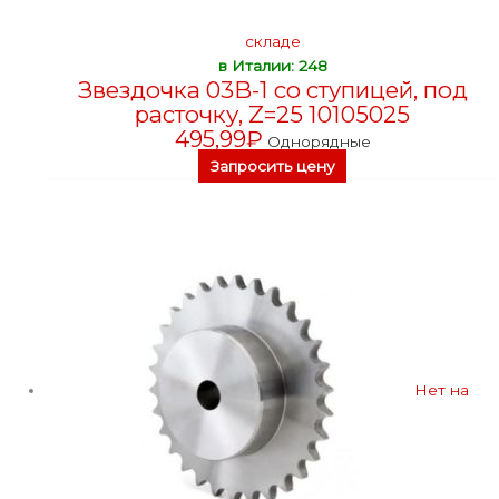
складе
в Италии: 248
Звездочка 03B-1 со ступицей, под
расточку, Z=25 10105025
495,99
₽
Однорядные
Запросить цену
Нет на