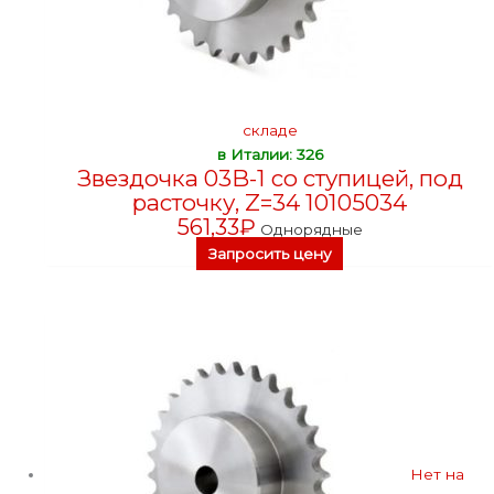
складе
в Италии: 326
Звездочка 03B-1 со ступицей, под
расточку, Z=34 10105034
561,33
₽
Однорядные
Запросить цену
Нет на