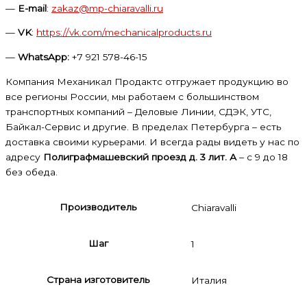
—
E-mail
:
zakaz@mp-chiaravalli.ru
—
VK
:
https://vk.com/mechanicalproducts.ru
—
WhatsApp:
+7 921 578-46-15
Компания Механикал Продактс отгружает продукцию во
все регионы России, мы работаем с большинством
транспортных компаний – Деловые Линии, СДЭК, УТС,
Байкал-Сервис и другие. В пределах Петербурга – есть
доставка своими курьерами. И всегда рады видеть у нас по
адресу
Полиграфмашевский проезд д. 3 лит. А
– с 9 до 18
без обеда.
Производитель
Chiaravalli
Шаг
1
Страна изготовитель
Италия