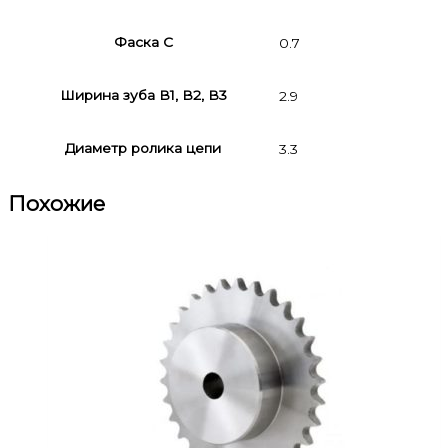
Фаска C
0.7
Ширина зуба В1, В2, В3
2.9
Диаметр ролика цепи
3.3
Похожие