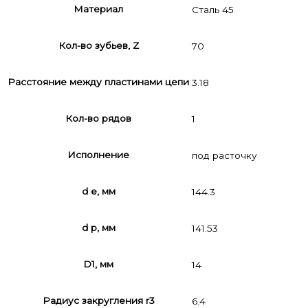
Материал
Сталь 45
Кол-во зубьев, Z
70
Расстояние между пластинами цепи
3.18
Кол-во рядов
1
Исполнение
под расточку
d e, мм
144.3
d p, мм
141.53
D1, мм
14
Радиус закругления r3
6.4