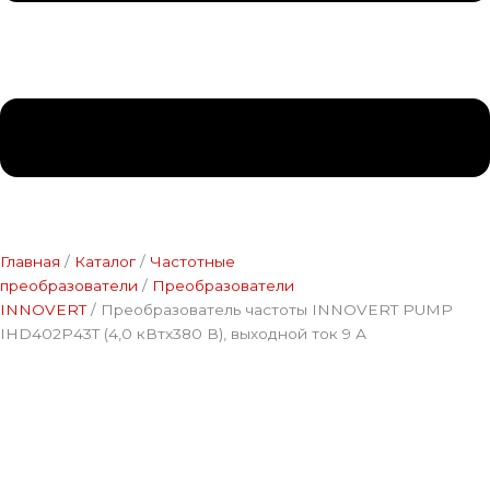
Главная
/
Каталог
/
Частотные
преобразователи
/
Преобразователи
INNOVERT
/ Преобразователь частоты INNOVERT PUMP
IHD402P43T (4,0 кВтx380 В), выходной ток 9 А