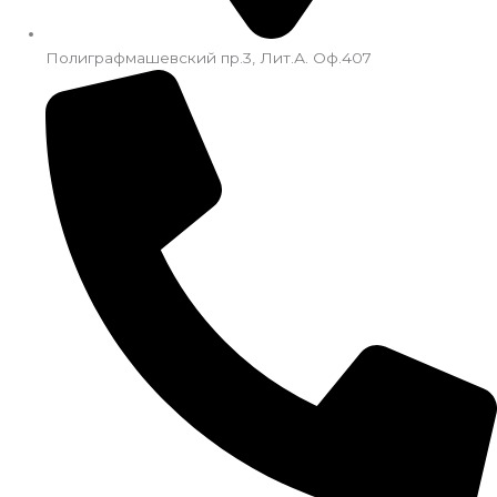
Полиграфмашевский пр.3, Лит.А. Оф.407