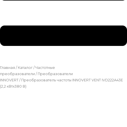
Главная
/
Каталог
/
Частотные
преобразователи
/
Преобразователи
INNOVERT
/ Преобразователь частоты INNOVERT VENT IVD222A43E
(2,2 кВтx380 В)