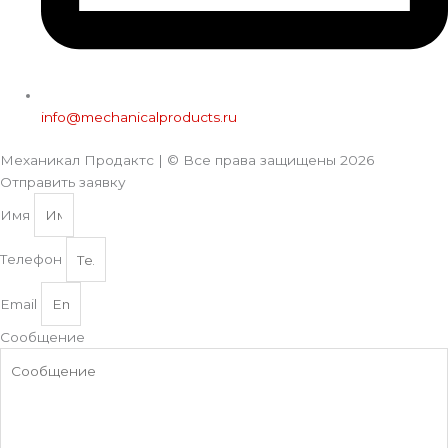
info@mechanicalproducts.ru
Механикал Продактс | © Все права защищены
2026
Отправить заявку
Имя
Телефон
Email
Сообщение