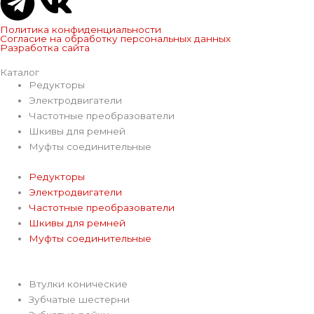
T
V
e
k
Политика конфиденциальности
Согласие на обработку персональных данных
Разработка сайта
l
Каталог
Редукторы
e
Электродвигатели
Частотные преобразователи
g
Шкивы для ремней
Муфты соединительные
r
Редукторы
Электродвигатели
a
Частотные преобразователи
Шкивы для ремней
m
Муфты соединительные
Втулки конические
Зубчатые шестерни