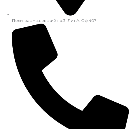
Полиграфмашевский пр.3, Лит.А. Оф.407