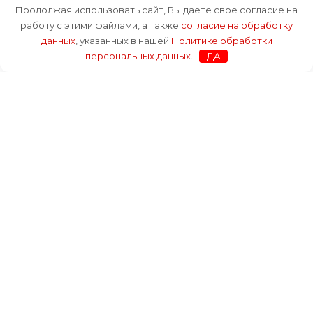
Продолжая использовать сайт, Вы даете свое согласие на
работу с этими файлами, а также
согласие на обработку
Отправить
данных
, указанных в нашей
Политике обработки
персональных данных
.
ДА
Каталог
Услуги
Оплата и доставка
О компании
Блог
Контакты
Каталог
Услуги
Оплата и доставка
О компании
Блог
Контакты