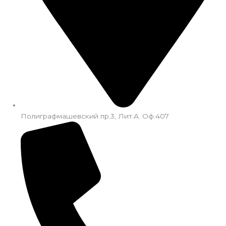
Полиграфмашевский пр.3, Лит.А. Оф.407