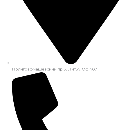
Полиграфмашевский пр.3, Лит.А. Оф.407