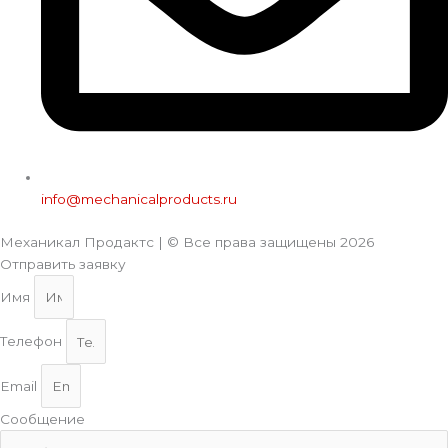
info@mechanicalproducts.ru
Механикал Продактс | © Все права защищены
2026
Отправить заявку
Имя
Телефон
Email
Сообщение