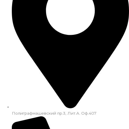
Полиграфмашевский пр.3, Лит.А. Оф.407