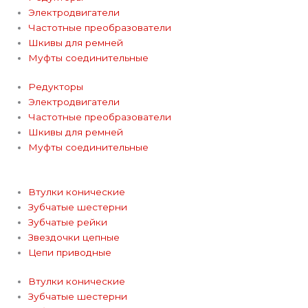
e
Электродвигатели
Частотные преобразователи
g
Шкивы для ремней
Муфты соединительные
r
Редукторы
Электродвигатели
a
Частотные преобразователи
Шкивы для ремней
m
Муфты соединительные
Втулки конические
Зубчатые шестерни
Зубчатые рейки
Звездочки цепные
Цепи приводные
Втулки конические
Зубчатые шестерни