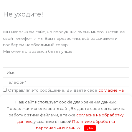
e
Не уходите!
l
e
Мы наполняем сайт, но продукции очень много! Оставьте
свой телефон и мы Вам перезвоним, всё расскажем и
g
подберем необходимый товар!
Мы очень стараемся быть лучше!
r
Имя
a
Телефон
m
Соглашение
Отправляя это сообщение, Вы даете свое
согласие на
обработку данных
, указанных в нашей
Политике
Наш сайт использует cookie для хранения данных.
обработки персональных данных
.
Продолжая использовать сайт, Вы даете свое согласие на
Отправить
работу с этими файлами, а также
согласие на обработку
данных
, указанных в нашей
Политике обработки
персональных данных
.
ДА