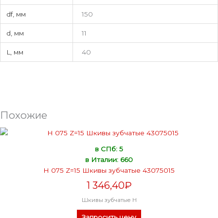
df, мм
150
d, мм
11
L, мм
40
Похожие
в СПб: 5
в Италии: 660
H 075 Z=15 Шкивы зубчатые 43075015
1 346,40
₽
Шкивы зубчатые H
Запросить цену