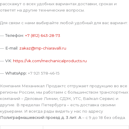
расскажут о всех удобных вариантах доставки, сроках и
ответят на другие технические вопросы.
Для связи с нами выбирайте любой удобный для вас вариант:
—
Телефон
:
+7 (812) 643-28-73
—
E-mail
:
zakaz@mp-chiaravalli.ru
—
VK
:
https://vk.com/mechanicalproducts.ru
—
WhatsApp:
+7 921 578-46-15
Компания Механикал Продактс отгружает продукцию во все
регионы России, мы работаем с большинством транспортных
компаний – Деловые Линии, СДЭК, УТС, Байкал-Сервис и
другие. В пределах Петербурга – есть доставка своими
курьерами. И всегда рады видеть у нас по адресу
Полиграфмашевский проезд д. 3 лит. А
– с 9 до 18 без обеда.