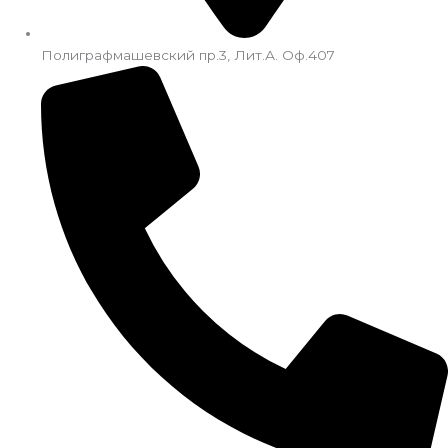
Полиграфмашевский пр.3, Лит.А. Оф.407