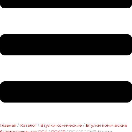
Главная
/
Каталог
/
Втулки конические
/
Втулки конические
быстрозажимные RCK
/
RCK 13
/ RCK 13 20X47 Муфта