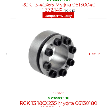
RCK 13-40X65 Муфта 06130040
1 372,14
₽
RCK 13
Запросить цену
Нет на
складе
в Италии: 90
RCK 13 180X235 Муфта 06130180