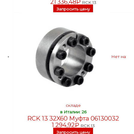
21 336,48
₽
RCK 13
Запросить цену
Нет на
складе
в Италии: 26
RCK 13 32X60 Муфта 06130032
1 294,92
₽
RCK 13
Запросить цену