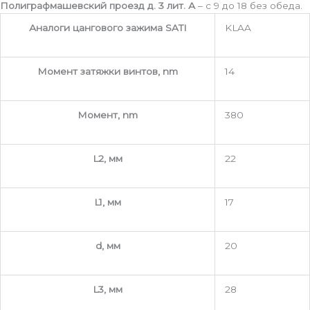
Полиграфмашевский проезд д. 3 лит. А
– с 9 до 18 без обеда.
Аналоги цангового зажима SATI
KLAA
Момент затяжки винтов, nm
14
Момент, nm
380
L2, мм
22
L1, мм
17
d, мм
20
L3, мм
28