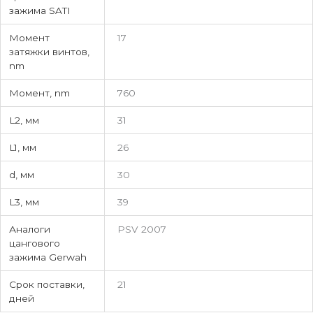
зажима SATI
Момент
17
затяжки винтов,
nm
Момент, nm
760
L2, мм
31
L1, мм
26
d, мм
30
L3, мм
39
Аналоги
PSV 2007
цангового
зажима Gerwah
Срок поставки,
21
дней