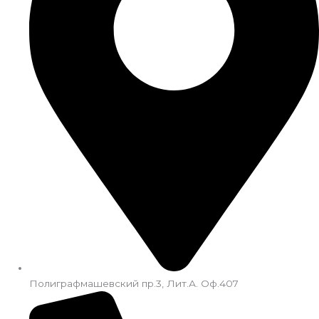
Полиграфмашевский пр.3, Лит.А. Оф.407