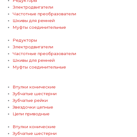
Редукторы
e
Электродвигатели
Частотные преобразователи
g
Шкивы для ремней
Муфты соединительные
r
Редукторы
Электродвигатели
a
Частотные преобразователи
Шкивы для ремней
m
Муфты соединительные
Втулки конические
Зубчатые шестерни
Зубчатые рейки
Звездочки цепные
Цепи приводные
Втулки конические
Зубчатые шестерни