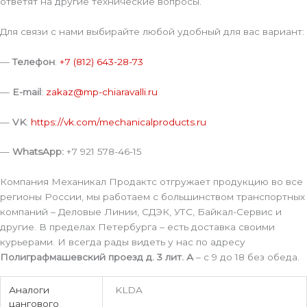
ответят на другие технические вопросы.
Для связи с нами выбирайте любой удобный для вас вариант:
—
Телефон
:
+7 (812) 643-28-73
—
E-mail
:
zakaz@mp-chiaravalli.ru
—
VK
:
https://vk.com/mechanicalproducts.ru
—
WhatsApp:
+7 921 578-46-15
Компания Механикал Продактс отгружает продукцию во все
регионы России, мы работаем с большинством транспортных
компаний – Деловые Линии, СДЭК, УТС, Байкал-Сервис и
другие. В пределах Петербурга – есть доставка своими
курьерами. И всегда рады видеть у нас по адресу
Полиграфмашевский проезд д. 3 лит. А
– с 9 до 18 без обеда.
Аналоги
KLDA
цангового