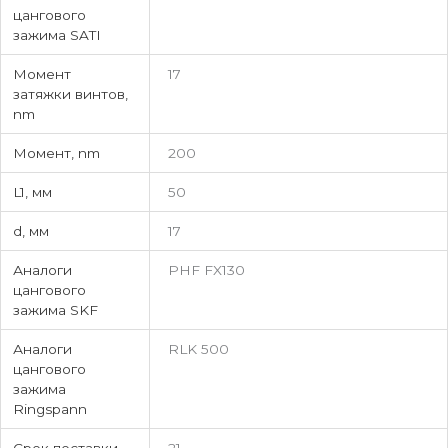
цангового
зажима SATI
Момент
17
затяжки винтов,
nm
Момент, nm
200
L1, мм
50
d, мм
17
Аналоги
PHF FX130
цангового
зажима SKF
Аналоги
RLK 500
цангового
зажима
Ringspann