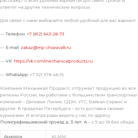
расскажут о всех удобных вариантах доставки, сроках и
ответят на другие технические вопросы.
Для связи с нами выбирайте любой удобный для вас вариант:
—
Телефон
:
+7 (812) 643-28-73
—
E-mail
:
zakaz@mp-chiaravalli.ru
—
VK
:
https://vk.com/mechanicalproducts.ru
—
WhatsApp:
+7 921 578-46-15
Компания Механикал Продактс отгружает продукцию во все
регионы России, мы работаем с большинством транспортных
компаний – Деловые Линии, СДЭК, УТС, Байкал-Сервис и
другие. В пределах Петербурга – есть доставка своими
курьерами. И всегда рады видеть у нас по адресу
Полиграфмашевский проезд д. 3 лит. А
– с 9 до 18 без обеда.
Аналоги
KLMM