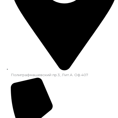
Полиграфмашевский пр.3, Лит.А. Оф.407