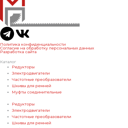
T
V
e
k
Политика конфиденциальности
Согласие на обработку персональных данных
Разработка сайта
l
Каталог
Редукторы
e
Электродвигатели
Частотные преобразователи
g
Шкивы для ремней
Муфты соединительные
r
Редукторы
Электродвигатели
a
Частотные преобразователи
Шкивы для ремней