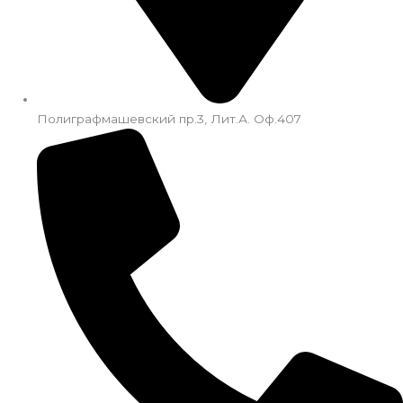
Полиграфмашевский пр.3, Лит.А. Оф.407