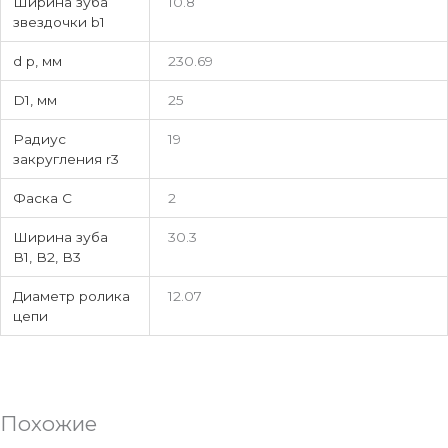
Ширина зуба
10.8
звездочки b1
d p, мм
230.69
D1, мм
25
Радиус
19
закругления r3
Фаска C
2
Ширина зуба
30.3
В1, В2, В3
Диаметр ролика
12.07
цепи
Похожие