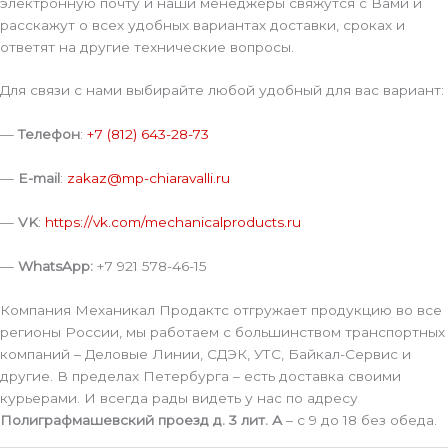
электронную почту и наши менеджеры свяжутся с Вами и
расскажут о всех удобных вариантах доставки, сроках и
ответят на другие технические вопросы.
Для связи с нами выбирайте любой удобный для вас вариант:
—
Телефон
:
+7 (812) 643-28-73
—
E-mail
:
zakaz@mp-chiaravalli.ru
—
VK
:
https://vk.com/mechanicalproducts.ru
—
WhatsApp:
+7 921 578-46-15
Компания Механикал Продактс отгружает продукцию во все
регионы России, мы работаем с большинством транспортных
компаний – Деловые Линии, СДЭК, УТС, Байкал-Сервис и
другие. В пределах Петербурга – есть доставка своими
курьерами. И всегда рады видеть у нас по адресу
Полиграфмашевский проезд д. 3 лит. А
– с 9 до 18 без обеда.