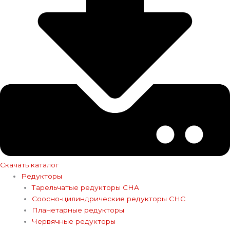
Скачать каталог
Редукторы
Тарельчатые редукторы CHA
Соосно-цилиндрические редукторы CHC
Планетарные редукторы
Червячные редукторы